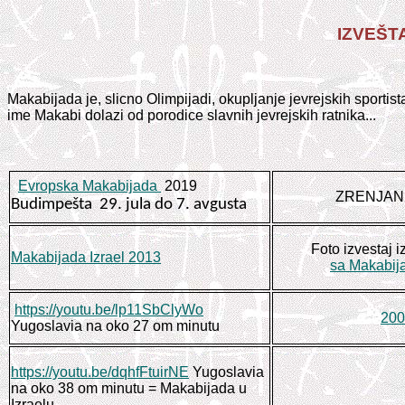
IZVE
Š
T
Makabijada je, slicno Olimpijadi, okupljanje jevrejskih sportista
ime Makabi dolazi od porodice slavnih jevrejskih ratnika...
Evropska Makabijada
2019
ZRENJAN
Budimpešta 29. jula do 7. avgusta
Foto izvestaj i
Makabijada Izrael 2013
sa Makabij
https://youtu.be/lp11SbClyWo
200
Yugoslavia na oko 27 om minutu
https://youtu.be/dqhfFtuirNE
Yugoslavia
na oko 38 om minutu = Makabijada u
Izraelu