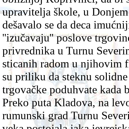
upravitelja škole, u Donje
dešavalo se da deca imućni
''izučavaju'' poslove trgovi
privrednika u Turnu Severi
sticanih radom u njihovim 
su priliku da steknu solidn
trgovačke poduhvate kada bi 
Preko puta Kladova, na levo
rumunski grad Turnu Severi
veka postojala jaka jevrejs