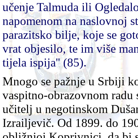
učenje Talmuda ili Ogledalo
napomenom na naslovnoj st
parazitsko bilje, koje se g
vrat objesilo, te im više ma
tijela ispija'' (85).
Mnogo se pažnje u Srbiji k
vaspitno-obrazovnom radu 
učitelj u negotinskom Duša
Izrailjevič. Od 1899. do 19
obližnjoj Koprivnici, da bi