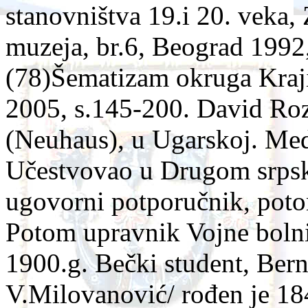
stanovništva 19.i 20. veka,
muzeja, br.6, Beograd 1992, 
(78)Šematizam okruga Kraj
2005, s.145-200. David Ro
(Neuhaus), u Ugarskoj. Med
Učestvovao u Drugom srpsk
ugovorni potporučnik, poto
Potom upravnik Vojne bolni
1900.g. Bečki student, Ber
V.Milovanović/ rođen je 184