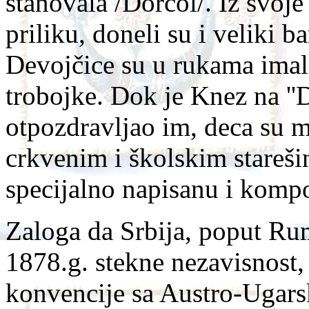
stanovala /Dorćol/. Iz svoje
priliku, doneli su i veliki 
Devojčice su u rukama imal
trobojke. Dok je Knez na ''D
otpozdravljao im, deca su m
crkvenim i školskim stareši
specijalno napisanu i kompo
Zaloga da Srbija, poput Ru
1878.g. stekne nezavisnost, 
konvencije sa Austro-Ugar