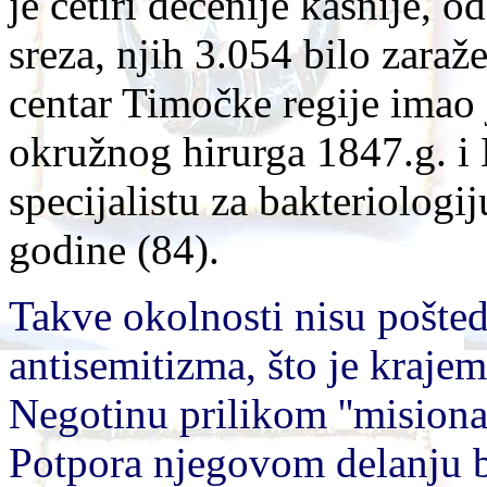
je četiri decenije kasnije,
sreza, njih 3.054 bilo zaraž
centar Timočke regije imao j
okružnog hirurga 1847.g. i
specijalistu za bakteriologi
godine (84).
Takve okolnosti nisu poštede
antisemitizma, što je kraje
Negotinu prilikom ''misionar
Potpora njegovom delanju b