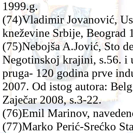
1999.g.
(74)Vladimir Jovanović, U
kneževine Srbije, Beograd 
(75)Nebojša A.Jović, Sto de
Negotinskoj krajini, s.56. i
pruga- 120 godina prve indus
2007. Od istog autora: Belg
Zaječar 2008, s.3-22.
(76)Emil Marinov, navedeno
(77)Marko Perić-Srećko Sta