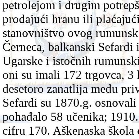
petrolejom i drugim potrep
prodajući hranu ili plaćajuć
stanovništvo ovog rumunskog 
Černeca, balkanski Sefardi 
Ugarske i istočnih rumunsk
oni su imali 172 trgovca, 3 
desetoro zanatlija među pri
Sefardi su 1870.g. osnovali
pohađalo 58 učenika; 1910. 
cifru 170. Aškenaska škola 