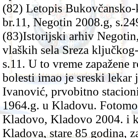
(82) Letopis Bukovčansko-ko
br.11, Negotin 2008.g, s.24
(83)Istorijski arhiv Negotin
vlaških sela Sreza ključkog
s.11. U to vreme zapažene r
bolesti imao je sreski lekar
Ivanović, prvobitno stacion
1964.g. u Kladovu. Fotomon
Kladovo, Kladovo 2004. i k
Kladova, stare 85 godina, 