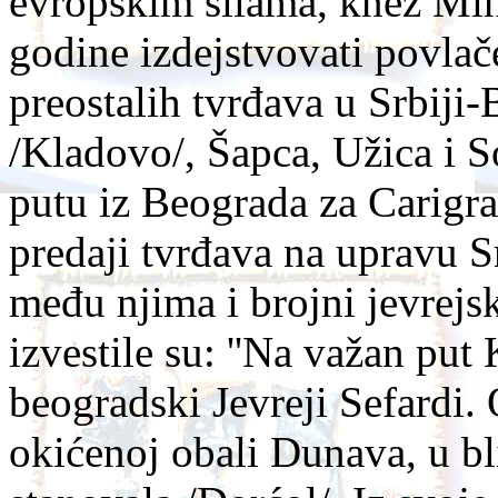
evropskim silama, knez Mih
godine izdejstvovati povlač
preostalih tvrđava u Srbiji
/Kladovo/, Šapca, Užica i 
putu iz Beograda za Carigra
predaji tvrđava na upravu Sr
među njima i brojni jevrejsk
izvestile su: ''Na važan put 
beogradski Jevreji Sefardi.
okićenoj obali Dunava, u bl