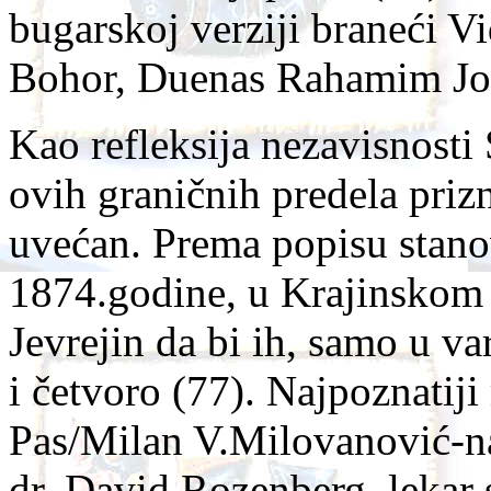
bugarskoj verziji braneći 
Bohor, Duenas Rahamim Joz
Kao refleksija nezavisnosti 
ovih graničnih predela priz
uvećan. Prema popisu stanov
1874.godine, u Krajinskom 
Jevrejin da bi ih, samo u v
i četvoro (77). Najpoznatij
Pas/Milan V.Milovanović-na
dr. David Rozenberg, lekar 