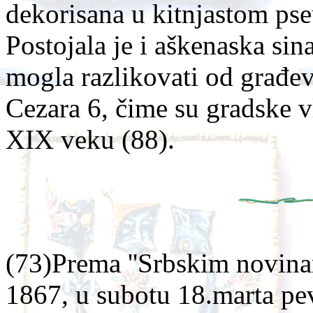
dekorisana u kitnjastom ps
Postojala je i aškenaska sin
mogla razlikovati od građevi
Cezara 6, čime su gradske v
XIX veku (88).
(73)Prema ''Srbskim novina
1867, u subotu 18.marta pe