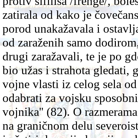
protiv sifilisa /frenge/, bole
zatirala od kako je čovečans
porod unakažavala i ostavlja
od zaraženih samo dodirom,
drugi zaražavali, te je po g
bio užas i strahota gledati,
vojne vlasti iz celog sela 
odabrati za vojsku sposobni
vojnika'' (82). O razmerama 
na graničnom delu severoist