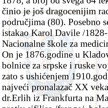
1878, a broj od svega 64 le
činio je još dragocenijim r
područjima (80). Posebno se
istakao Karol Davile /1828-
Nacionalne škole za medici
On je 1876.godine u Klado
bolnice za srpske i ruske vo
zato s ushićenjem 1910.godi
najveći pronalazač XX veka 
dr.Erlih iz Frankfurta na Ma