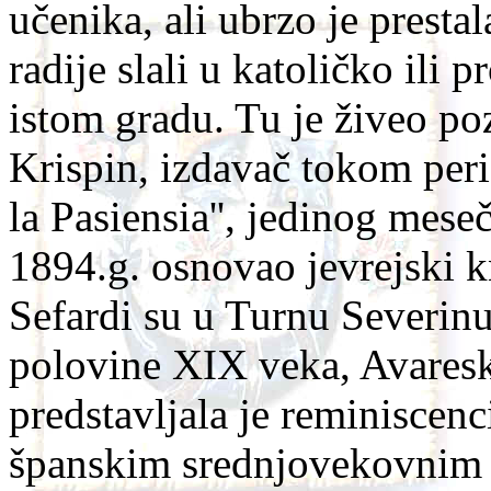
učenika, ali ubrzo je prestal
radije slali u katoličko ili 
istom gradu. Tu je živeo poz
Krispin, izdavač tokom peri
la Pasiensia'', jedinog mes
1894.g. osnovao jevrejski k
Sefardi su u Turnu Severin
polovine XIX veka, Avaresk
predstavljala je reminiscenc
španskim srednjovekovnim 