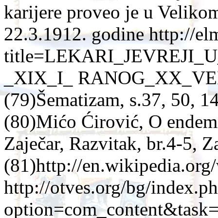
karijere proveo je u Veliko
22.3.1912. godine http://e
title=LEKARI_JEVREJ
_XIX_I_ RANOG_XX_V
(79)Šematizam, s.37, 50, 14
(80)Mićo Ćirović, O endemi
Zaječar, Razvitak, br.4-5, Z
(81)http://en.wikipedia.org
http://otves.org/bg/index.p
option=com_content&task=