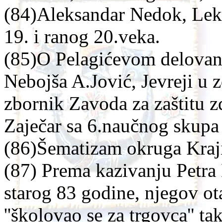
(84)Aleksandar Nedok, Leka
19. i ranog 20.veka.
(85)O Pelagićevom delovan
Nebojša A.Jović, Jevreji u 
zbornik Zavoda za zaštitu 
Zaječar sa 6.naučnog skupa
(86)Šematizam okruga Kraji
(87) Prema kazivanju Petra
starog 83 godine, njegov o
''školovao se za trgovca'' t