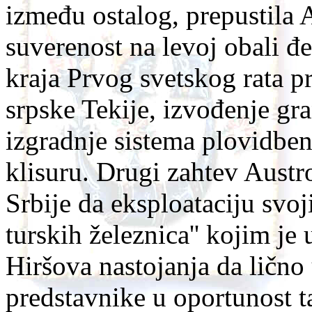
između ostalog, prepustila 
suverenost na levoj obali 
kraja Prvog svetskog rata p
srpske Tekije, izvođenje gr
izgradnje sistema plovidbe
klisuru. Drugi zahtev Austr
Srbije da eksploataciju svoj
turskih železnica'' kojim je
Hiršova nastojanja da lično
predstavnike u oportunost t