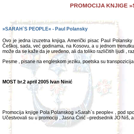
PROMOCIJA KNJIGE »
»SARAH`S PEOPLE« - Paul Polansky
Ovo je jedna izuzetna knjiga. Američki pisac Paul Polansky
Češkoj, sada, već godinama, na Kosovu, a u jednom trenutk
može da se kaže da je uređeno, ali da toliko različitih ljudi ,
Pesme , pisane na engleskom jeziku, poetska su transpozicija
MOST br.2 april 2005 Ivan Ninić
Promocija knjige Pola Polanskog »Sarah`s people« , pod sp
Učestvovali su u promociji , Jasna Ćirić –predsednik JO Niš, 