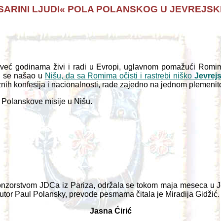
SARINI LJUDI« POLA POLANSKOG U JEVREJSK
 već godinama živi i radi u Evropi, uglavnom pomažući Romima 
u se našao u
Nišu, da sa Romima očisti i rastrebi niško
Jevrej
 raznih konfesija i nacionalnosti, rade zajedno na jednom plemeni
 Polanskove misije u Nišu.
onzorstvom JDCa iz Pariza, održala se tokom maja meseca u J
autor Paul Polansky, prevode pesmama čitala je Miradija Gidžić.
Jasna Ćirić