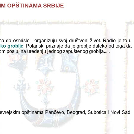
IM OPŠTINAMA SRBIJE
da osmisle i organizuju svoj društveni život. Radio je to u
sko groblje
. Polanski priznaje da je groblje daleko od toga da
tom poslu, na uređenju jednog zapuštenog groblja.....
evrejskim opštinama Pančevo, Beograd, Subotica i Novi Sad.