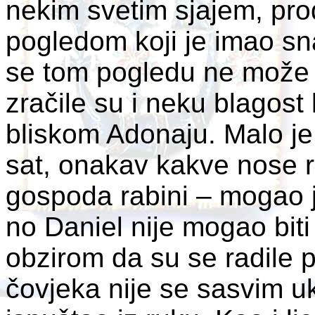
nekim svetim sjajem, pro
pogledom koji je imao sna
se tom pogledu ne može od
zračile su i neku blagost 
bliskom Adonaju. Malo je
sat, onakav kakve nose ro
gospoda rabini – mogao je
no Daniel nije mogao biti 
obzirom da su se radile 
čovjeka nije se sasvim uk