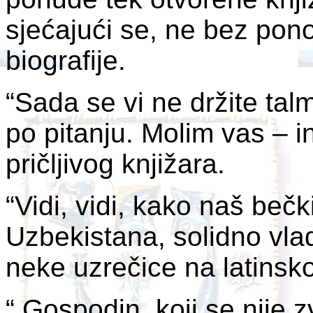
sjećajući se, ne bez pono
biografije.
“Sada se vi ne držite ta
po pitanju. Molim vas – i
pričljivog knjižara.
“Vidi, vidi, kako naš bečk
Uzbekistana, solidno vlad
neke uzrečice na latinsko
“ Gospodin, koji se nije