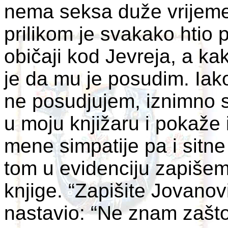
nema seksa duže vrijeme
prilikom je svakako htio pr
običaji kod Jevreja, a ka
je da mu je posudim. Iako 
ne posudjujem, iznimno s
u moju knjižaru i pokaže
mene simpatije pa i sitne 
tom u evidenciju zapišem
knjige. “Zapišite Jovanovi
nastavio: “Ne znam zašto