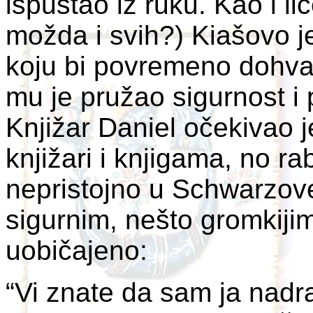
ispuštao iz ruku. Kao i li
možda i svih?) Kiašovo j
koju bi povremeno dohvać
mu je pružao sigurnost 
Knjižar Daniel očekivao j
knjižari i knjigama, no rab
nepristojno u Schwarzov
sigurnim, nešto gromkiji
uobičajeno:
“Vi znate da sam ja nadr