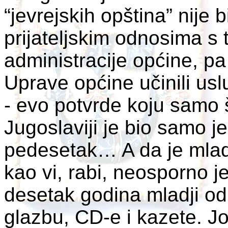
“jevrejskih opština” nije b
prijateljskim odnosima s
administracije općine, 
Uprave općine učinili usl
- evo potvrde koju samo 
Jugoslaviji je bio samo j
pedesetak… A da je mlad
kao vi, rabi, neosporno 
desetak godina mladji od 
glazbu, CD-e i kazete. J