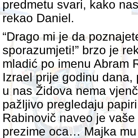
predmetu svari, kako nas
rekao Daniel.
“Drago mi je da poznaje
sporazumjeti!” brzo je re
mladić po imenu Abram Ra
Izrael prije godinu dana,
u nas Židova nema vjenča
pažljivo pregledaju papir
Rabinovič naveo je vaše 
prezime oca… Majka mu j