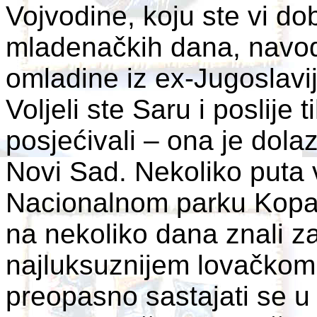
Vojvodine, koju ste vi do
mladenačkih dana, navod
omladine iz ex-Jugoslav
Voljeli ste Saru i poslije
posjećivali – ona je dolaz
Novi Sad. Nekoliko puta 
Nacionalnom parku Kopačk
na nekoliko dana znali z
najluksuznijem lovačkom
preopasno sastajati se 