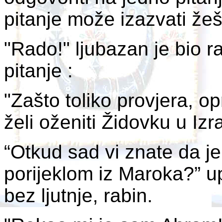
pitanje može izazvati žeš
"Rado!" ljubazan je bio ra
pitanje :
"Zašto toliko provjera, 
želi oženiti Židovku u Iz
“Otkud sad vi znate da je
porijeklom iz Maroka?” up
bez ljutnje, rabin.