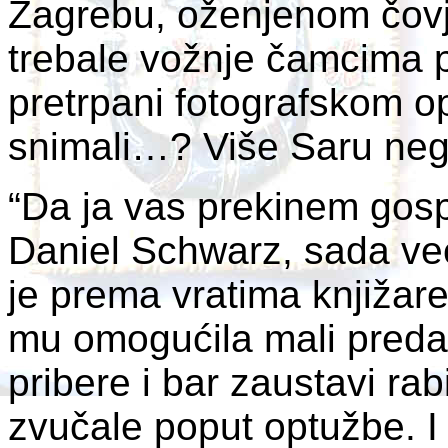
Zagrebu, oženjenom čov
trebale vožnje čamcima 
pretrpani fotografskom o
snimali…? Više Saru nego 
“Da ja vas prekinem gosp
Daniel Schwarz, sada već
je prema vratima knjižare
mu omogućila mali preda
pribere i bar zaustavi rab
zvučale poput optužbe. I 