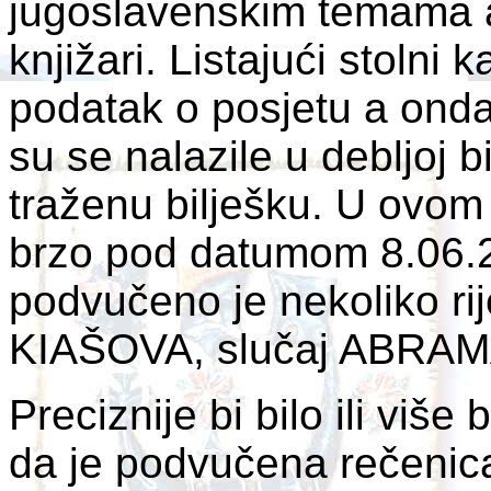
jugoslavenskim temama al
knjižari. Listajući stolni
podatak o posjetu a onda
su se nalazile u debljoj bi
traženu bilješku. U ovom 
brzo pod datumom 8.06.2
podvučeno je nekoliko r
KIAŠOVA, slučaj ABRAM
Preciznije bi bilo ili više
da je podvučena rečenica