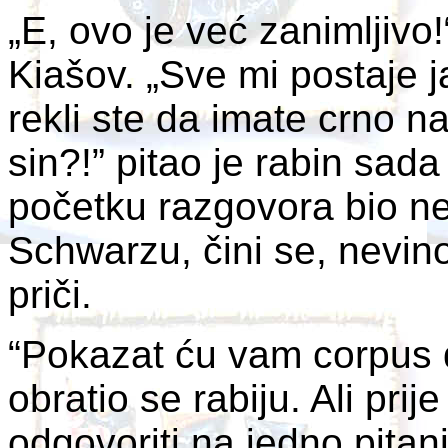
„E, ovo je već zanimljivo!
Kiašov. „Sve mi postaje j
rekli ste da imate crno n
sin?!” pitao je rabin sad
početku razgovora bio n
Schwarzu, čini se, nevi
priči.
“Pokazat ću vam corpus de
obratio se rabiju. Ali prij
odgovoriti na jedno pitan