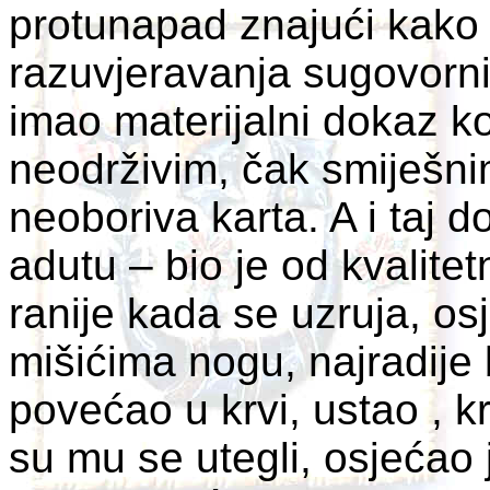
protunapad znajući kako 
razuvjeravanja sugovornik
imao materijalni dokaz ko
neodrživim, čak smiješnim
neoboriva karta. A i taj d
adutu – bio je od kvalitet
ranije kada se uzruja, os
mišićima nogu, najradije b
povećao u krvi, ustao , k
su mu se utegli, osjećao 