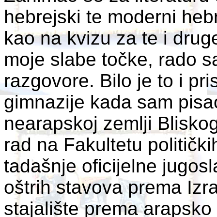
hebrejski te moderni hebre
kao na kvizu za te i drug
moje slabe točke, rado s
razgovore. Bilo je to i pr
gimnazije kada sam pisao
nearapskoj zemlji Bliskog
rad na Fakultetu politič
tadašnje oficijelne jugosl
oštrih stavova prema Izr
stajalište prema arapsko