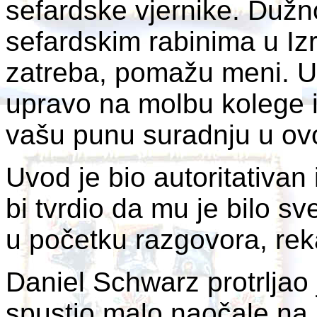
sefardske vjernike. Duž
sefardskim rabinima u Izr
zatreba, pomažu meni. 
upravo na molbu kolege 
vašu punu suradnju u ov
Uvod je bio autoritativan
bi tvrdio da mu je bilo s
u početku razgovora, rek
Daniel Schwarz protrljao
spustio malo naočale na 