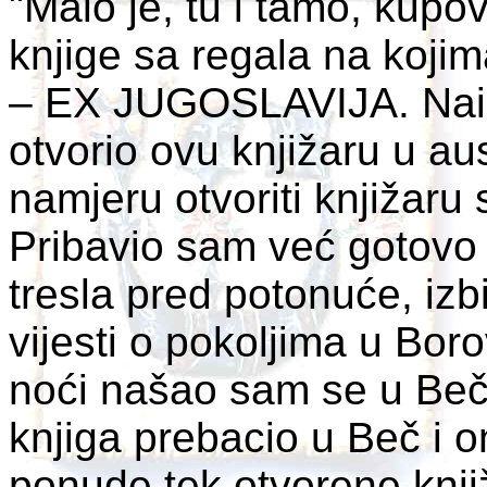
"Malo je, tu i tamo, kupo
knjige sa regala na koji
– EX JUGOSLAVIJA. Naim
otvorio ovu knjižaru u au
namjeru otvoriti knjižaru
Pribavio sam već gotovo 
tresla pred potonuće, izbi
vijesti o pokoljima u Bor
noći našao sam se u Beču
knjiga prebacio u Beč i o
ponude tek otvorene knji