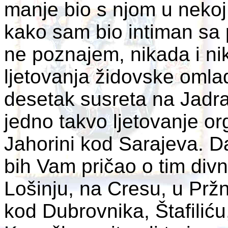
manje bio s njom u nekoj 
kako sam bio intiman sa 
ne poznajem, nikada i ni
ljetovanja židovske omla
desetak susreta na Jadr
jedno takvo ljetovanje or
Jahorini kod Sarajeva. 
bih Vam pričao o tim di
Lošinju, na Cresu, u Prž
kod Dubrovnika, Štafilić