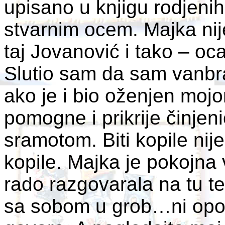
upisano u knjigu rodjen
stvarnim ocem. Majka nije
taj Jovanović i tako – o
Slutio sam da sam vanbra
ako je i bio oženjen mojo
pomogne i prikrije činjen
sramotom. Biti kopile nije
kopile. Majka je pokojna 
rado razgovarala na tu t
sa sobom u grob…ni oporu