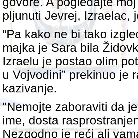
govore. A pogledajte moj
pljunuti Jevrej, Izraelac, 
“Pa kako ne bi tako izgl
majka je Sara bila Židovk
Izraelu je postao olim p
u Vojvodini” prekinuo je 
kazivanje.
"Nemojte zaboraviti da je
ime, dosta rasprostranje
Nezgodno je reći ali vam