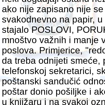
ako nije zapisano nije se n
svakodnevno na papir, u k
stajalo POSLOVI, POR
mnoštvo važnih i manje v
poslova. Primjerice, "redo
da treba odnijeti smeće, 
telefonskoj sekretarici, sk
poštanski sandučić odnos
poštar donio pošiljke i ak
u knjižaru i na svakoj oz