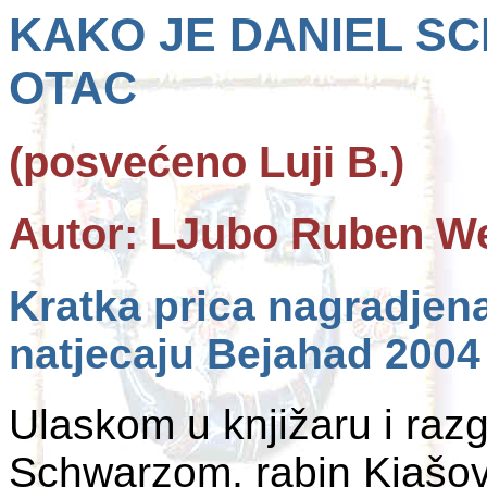
KAKO JE DANIEL S
OTAC
(posvećeno Luji B.)
Autor: LJubo Ruben W
Kratka prica nagradje
natjecaju Bejahad 2004
Ulaskom u knjižaru i ra
Schwarzom, rabin Kiašov