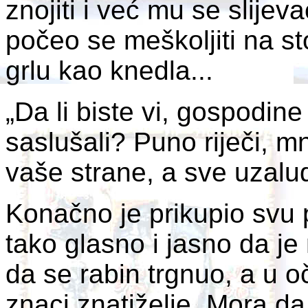
znojiti i već mu se slijev
počeo se meškoljiti na st
grlu kao knedla...
„Da li biste vi, gospodin
saslušali? Puno riječi, 
vaše strane, a sve uzalud
Konačno je prikupio svu 
tako glasno i jasno da je 
da se rabin trgnuo, a u oč
znaci znatiželje. Mora da 