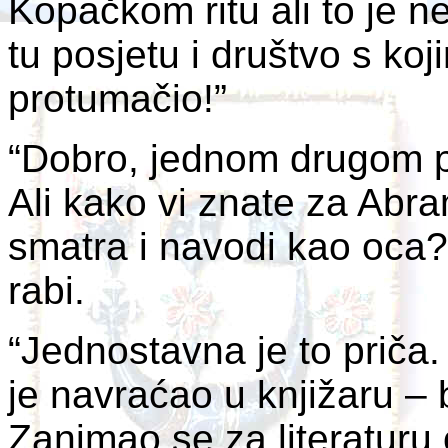
Kopačkom ritu ali to je 
tu posjetu i društvo s ko
protumačio!”
“Dobro, jednom drugom pr
Ali kako vi znate za Abr
smatra i navodi kao oca?”
rabi.
“Jednostavna je to priča.
je navraćao u knjižaru –
Zanimao se za literaturu 