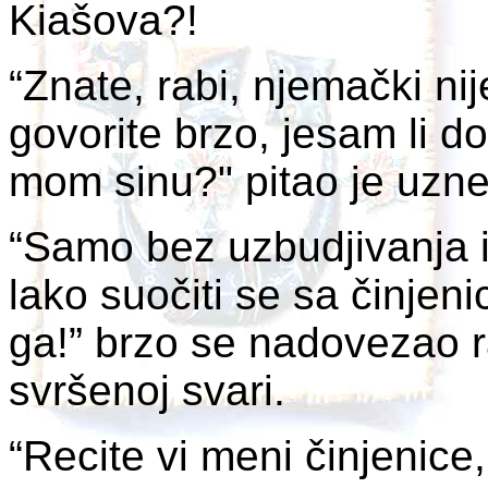
Kiašova?!
“Znate, rabi, njemački nije
govorite brzo, jesam li d
mom sinu?" pitao je uzn
“Samo bez uzbudjivanja i
lako suočiti se sa činjen
ga!” brzo se nadovezao r
svršenoj svari.
“Recite vi meni činjenice