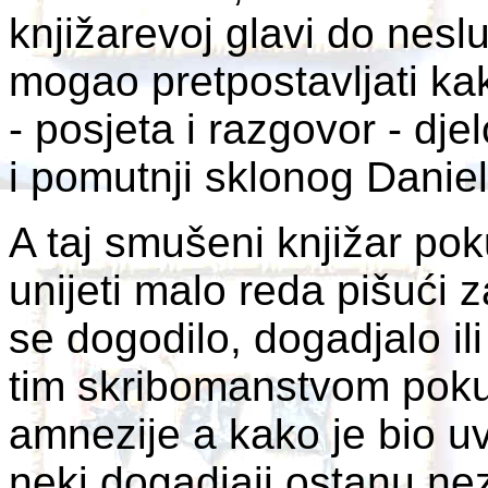
knjižarevoj glavi do nesl
mogao pretpostavljati ka
- posjeta i razgovor - dje
i pomutnji sklonog Danie
A taj smušeni knjižar poku
unijeti malo reda pišući 
se dogodilo, dogadjalo il
tim skribomanstvom pokuš
amnezije a kako je bio uv
neki dogadjaji ostanu neza