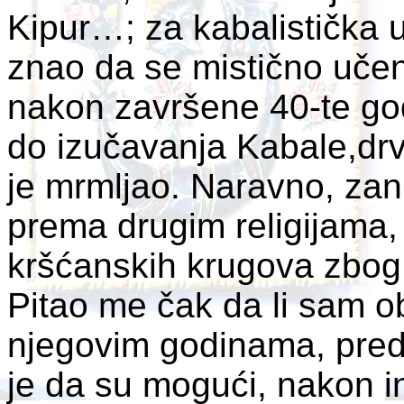
Kipur…; za kabalistička uč
znao da se mistično uče
nakon završene 40-te god
do izučavanja Kabale,drv
je mrmljao. Naravno, zan
prema drugim religijama,
kršćanskih krugova zbog
Pitao me čak da li sam obr
njegovim godinama, pred
je da su mogući, nakon in