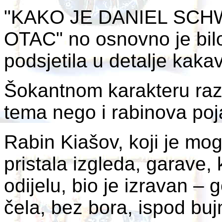
"KAKO JE DANIEL SC
OTAC" no osnovno je bilo
podsjetila u detalje kaka
Šokantnom karakteru raz
tema nego i rabinova poj
Rabin Kiašov, koji je mo
pristala izgleda, garave
odijelu, bio je izravan 
čela, bez bora, ispod buj