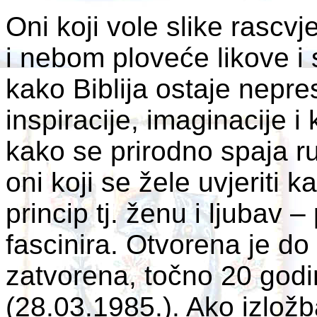
Oni koji vole slike rascvj
i nebom ploveće likove i s
kako Biblija ostaje nepre
inspiracije, imaginacije i k
kako se prirodno spaja r
oni koji se žele uvjeriti 
princip tj. ženu i ljubav –
fascinira. Otvorena je do 
zatvorena, točno 20 god
(28.03.1985.). Ako izlo