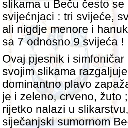
slikama u Beču često se p
svijećnjaci : tri svijeće, s
ali nigdje menore i hanuk
sa 7 odnosno 9 svijeća !
Ovaj pjesnik i simfoničar 
svojim slikama razgaljuje 
dominantno plavo zapaža
je i zeleno, crveno, žuto
rijetko nalazi u slikarstv
siječanjski sumornom Be