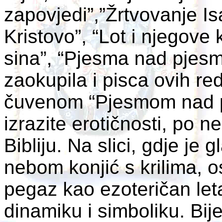
zapovjedi”,”Žrtvovanje I
Kristovo”, “Lot i njegove 
sina”, “Pjesma nad pjesm
zaokupila i pisca ovih red
čuvenom “Pjesmom nad p
izrazite erotičnosti, po n
Bibliju. Na slici, gdje je 
nebom konjić s krilima, o
pegaz kao ezoteričan leta
dinamiku i simboliku. Bije