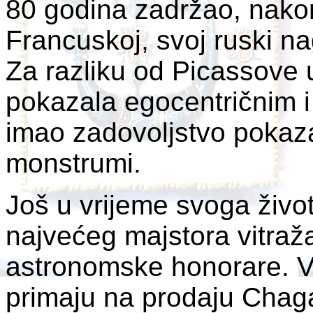
80 godina zadržao, nako
Francuskoj, svoj ruski na
Za razliku od Picassove 
pokazala egocentričnim 
imao zadovoljstvo pokazat
monstrumi.
Još u vrijeme svoga živo
najvećeg majstora vitraža
astronomske honorare. Ve
primaju na prodaju Chaga