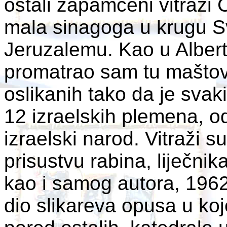
ostali zapamćeni vitraži
mala sinagoga u krugu S
Jeruzalemu. Kao u Alberti
promatrao sam tu maštovi
oslikanih tako da je sva
12 izraelskih plemena, od
izraelski narod. Vitraži s
prisustvu rabina, liječni
kao i samog autora, 1962
dio slikareva opusa u koj