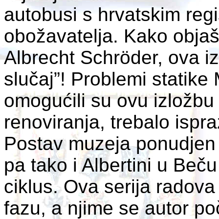
autobusi s hrvatskim reg
obožavatelja. Kako objaš
Albrecht Schröder, ova iz
slučaj”! Problemi statike
omogućili su ovu izložbu
renoviranja, trebalo ispr
Postav muzeja ponudjen je
pa tako i Albertini u Beču 
ciklus. Ova serija radov
fazu, a njime se autor po