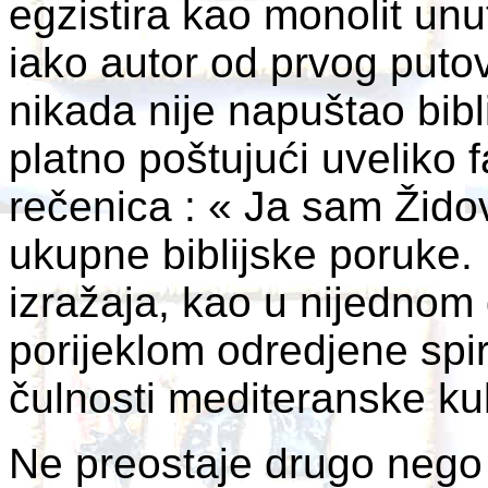
egzistira kao monolit un
iako autor od prvog puto
nikada nije napuštao bibl
platno poštujući uveliko 
rečenica : « Ja sam Žido
ukupne biblijske poruke.
izražaja, kao u nijedno
porijeklom odredjene spir
čulnosti mediteranske kul
Ne preostaje drugo nego 