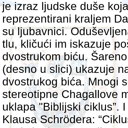
je izraz ljudske duše koj
reprezentirani kraljem D
su ljubavnici. Oduševljen
tlu, kličući im iskazuje 
dvostrukom biću. Šareno
(desno u slici) ukazuje n
dvostrukog bića. Mnogi s
stereotipne Chagallove mo
uklapa "Biblijski ciklus”.
Klausa Schrödera: “Ciklus