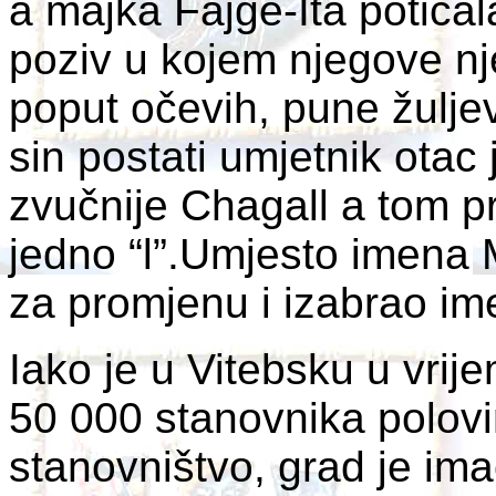
a majka Fajge-Ita poticala
poziv u kojem njegove nj
poput očevih, pune žulje
sin postati umjetnik otac
zvučnije Chagall a tom p
jedno “l”.Umjesto imena 
za promjenu i izabrao im
Iako je u Vitebsku u vrij
50 000 stanovnika polovi
stanovništvo, grad je imao