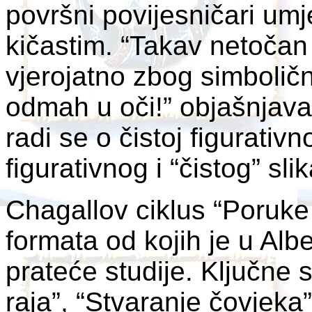
površni povijesničari umj
kičastim. “Takav netočan
vjerojatno zbog simbolič
odmah u oči!” objašnjava 
radi se o čistoj figurativ
figurativnog i “čistog” sli
Chagallov ciklus “Poruke 
formata od kojih je u Albe
prateće studije. Ključne su
raja”, “Stvaranje čovjeka