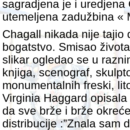
sagradjena je i uredjena 
utemeljena zadužbina « M
Chagall nikada nije tajio d
bogatstvo. Smisao života 
slikar ogledao se u razni
knjiga, scenograf, skulpto
monumentalnih freski, lit
Virginia Haggard opisala
da sve brže i brže okreće
distribucije :”Znala sam d