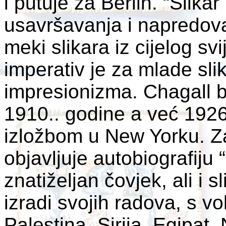
i putuje za Berlin. “Slikar
usavršavanja i napredova
meki slikara iz cijelog sv
imperativ je za mlade sl
impresionizma. Chagall b
1910.. godine a već 192
izložbom u New Yorku. Za
objavljuje autobiografiju 
znatiželjan čovjek, ali i s
izradi svojih radova, s v
Palestina, Sirija, Egipa