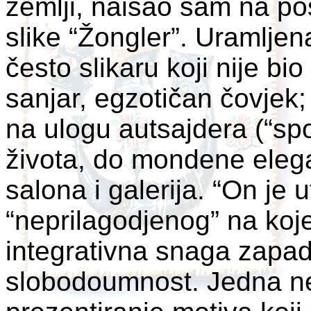
zemlji, naišao sam na po
slike “Žongler”. Uramlje
često slikaru koji nije bio
sanjar, egzotičan čovjek;
na ulogu autsajdera (“sp
života, do mondene elega
salona i galerija. “On je 
“neprilagodjenog” na koj
integrativna snaga zapad
slobodoumnost. Jedna neo