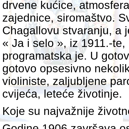
drvene kućice, atmosfer
zajednice, siromaštvo. S
Chagallovu stvaranju, a j
« Ja i selo », iz 1911.-te,
programatska je. U gotovo
gotovo opsesivno nekolik
violiniste, zaljubljene p
cvijeća, leteće životinje.
Koje su najvažnije život
Godine 1906 završava os