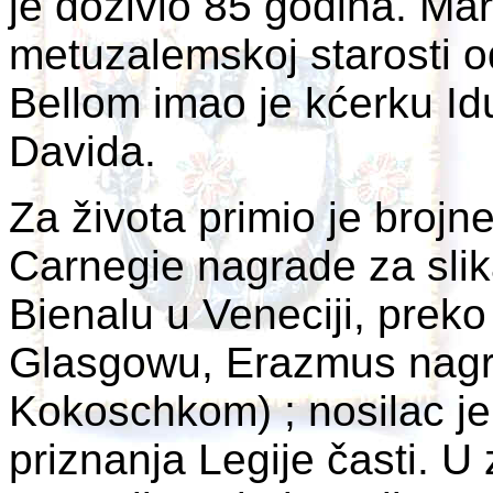
je doživio 85 godina. Ma
metuzalemskoj starosti 
Bellom imao je kćerku Id
Davida.
Za života primio je brojn
Carnegie nagrade za slik
Bienalu u Veneciji, prek
Glasgowu, Erazmus nagr
Kokoschkom) ; nosilac je
priznanja Legije časti. U