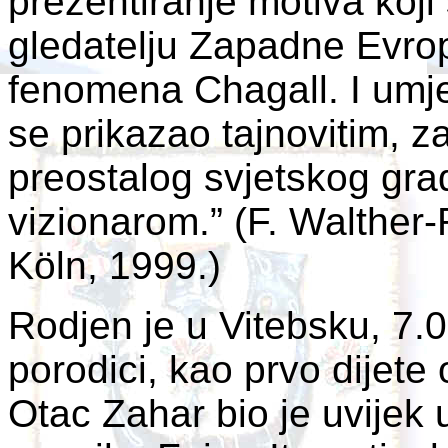
prezentiranje motiva koji 
gledatelju Zapadne Evrop
fenomena Chagall. I umje
se prikazao tajnovitim, z
preostalog svjetskog gra
vizionarom.” (F. Walther
Köln, 1999.)
Rodjen je u Vitebsku, 7.
porodici, kao prvo dijete
Otac Zahar bio je uvijek 