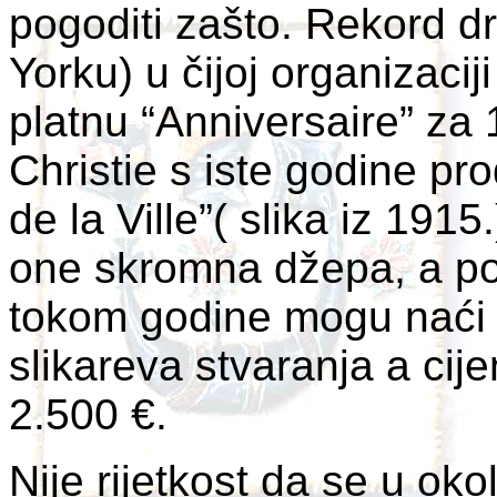
pogoditi zašto. Rekord dr
Yorku) u čijoj organizacij
platnu “Anniversaire” za 
Christie s iste godine pr
de la Ville”( slika iz 1915
one skromna džepa, a po
tokom godine mogu naći gr
slikareva stvaranja a cij
2.500 €.
Nije rijetkost da se u oko