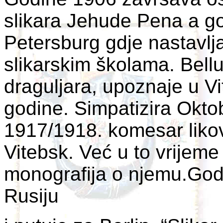
slikara Jehude Pena a god
Petersburg gdje nastavlj
slikarskim školama. Bell
draguljara, upoznaje u V
godine. Simpatizira Oktob
1917/1918. komesar likov
Vitebsk. Već u to vrijeme
monografija o njemu.Godi
Rusiju