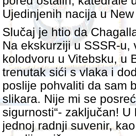
pored ostalih, katedrale
Ujedinjenih nacija u New
Slučaj je htio da Chagall
Na ekskurziji u SSSR-u, 
kolodvoru u Vitebsku, u Bj
trenutak sići s vlaka i dod
poslije pohvaliti da sam
slikara. Nije mi se posreć
sigurnosti“- zaključan! U
jednoj radnji suvenir, ka