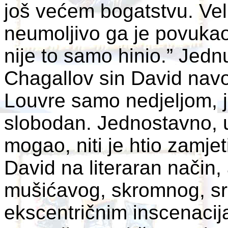
još većem bogatstvu. Veli
neumoljivo ga je povukao.
nije to samo hinio.” Jednu
Chagallov sin David navo
Louvre samo nedjeljom, j
slobodan. Jednostavno, u
mogao, niti je htio zamjeti
David na literaran način,
mušićavog, skromnog, s
ekscentričnim inscenacija